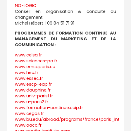
NO-LOGIC
Conseil en organisation & conduite du
changement
Michel Hébert | 06 84 51 71 91
PROGRAMMES DE FORMATION CONTINUE AU
MANAGEMENT DU MARKETING ET DE LA
COMMUNICATION :
www.celsa.fr
www.sciences-po.fr
www.emsaparis.eu
www.hec.fr
www.essec.fr
www.escp-eap.fr
www.dauphine.fr
www.univ-paris1.fr
www.u-paris2.fr
www.formation-continue.ccip.fr
www.cegos.fr
www.bu.edu/abroad/programs/france/paris_int
www.aacc.fr
www.media-institute.com