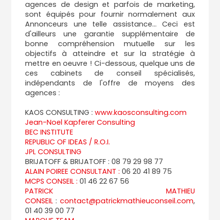
agences de design et parfois de marketing,
sont équipés pour fournir normalement aux
Annonceurs une telle assistance... Ceci est
d'ailleurs une garantie supplémentaire de
bonne compréhension mutuelle sur les
objectifs à atteindre et sur la stratégie à
mettre en oeuvre ! Ci-dessous, quelque uns de
ces cabinets de conseil spécialisés,
indépendants de l'offre de moyens des
agences :
KAOS CONSULTING :
www.kaosconsulting.com
Jean-Noel Kapferer Consulting
BEC INSTITUTE
REPUBLIC OF IDEAS / R.O.I.
JPL CONSULTING
BRIJATOFF & BRIJATOFF : 08 79 29 98 77
ALAIN POIREE CONSULTANT :
06 20 41 89 75
MCPS CONSEIL :
01 46 22 67 56
PATRICK MATHIEU
CONSEIL
:
contact@patrickmathieuconseil.com
,
01 40 39 00 77